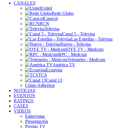
CANALES
Unitel
Rede Globo
Caracol
RCN
Televisa
Canal 5 - Televisa
Las Estrellas - Televisa
Nueve - Televisa
OYE TV - Medcom
RPC - Medcom
Telemetro - Medcom
América TV
Ecuavisa
TCS
Canal 13
Cómo Adherirse
NOTICIAS
EVENTOS
RATINGS
CASES
VIDEOS
Entrevistas
Presentación
Premio TV