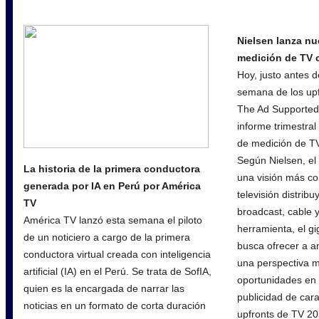
Nielsen lanza nu
medición de TV 
Hoy, justo antes d
semana de los upf
The Ad Supported
informe trimestral
de medición de T
Según Nielsen, el
La historia de la primera conductora
una visión más c
generada por IA en Perú por América
televisión distrib
TV
broadcast, cable 
América TV lanzó esta semana el piloto
herramienta, el g
de un noticiero a cargo de la primera
busca ofrecer a a
conductora virtual creada con inteligencia
una perspectiva m
artificial (IA) en el Perú. Se trata de SofIA,
oportunidades en
quien es la encargada de narrar las
publicidad de car
noticias en un formato de corta duración
upfronts de TV 2