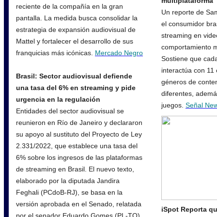
multiplataforma
reciente de la compañía en la gran
Un reporte de Sa
pantalla. La medida busca consolidar la
el consumidor bra
estrategia de expansión audiovisual de
streaming en vide
Mattel y fortalecer el desarrollo de sus
comportamiento mu
franquicias más icónicas.
Mercado Negro
Sostiene que cad
interactúa con 11 
Brasil: Sector audiovisual defiende
géneros de conten
una tasa del 6% en streaming y pide
diferentes, adem
urgencia en la regulación
juegos.
Señal Ne
Entidades del sector audiovisual se
reunieron en Río de Janeiro y declararon
su apoyo al sustituto del Proyecto de Ley
2.331/2022, que establece una tasa del
6% sobre los ingresos de las plataformas
de streaming en Brasil. El nuevo texto,
elaborado por la diputada Jandira
Feghali (PCdoB-RJ), se basa en la
versión aprobada en el Senado, relatada
iSpot Reporta qu
por el senador Eduardo Gomes (PL-TO),