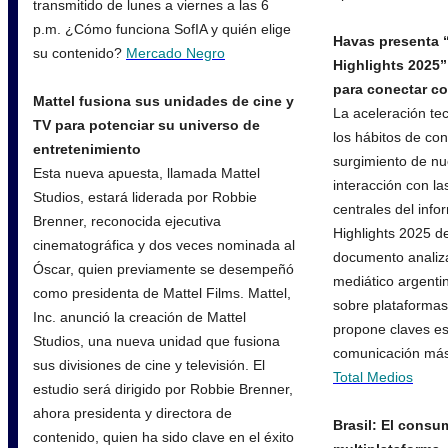
transmitido de lunes a viernes a las 6
p.m. ¿Cómo funciona SofIA y quién elige
Havas presenta 
su contenido?
Mercado Negro
Highlights 2025
para conectar c
Mattel fusiona sus unidades de cine y
La aceleración te
TV para potenciar su universo de
los hábitos de co
entretenimiento
surgimiento de n
Esta nueva apuesta, llamada Mattel
interacción con l
Studios, estará liderada por Robbie
centrales del info
Brenner, reconocida ejecutiva
Highlights 2025 d
cinematográfica y dos veces nominada al
documento analiza
Óscar, quien previamente se desempeñó
mediático argentin
como presidenta de Mattel Films. Mattel,
sobre plataformas
Inc. anunció la creación de Mattel
propone claves es
Studios, una nueva unidad que fusiona
comunicación más 
sus divisiones de cine y televisión. El
Total Medios
estudio será dirigido por Robbie Brenner,
ahora presidenta y directora de
Brasil: El consu
contenido, quien ha sido clave en el éxito