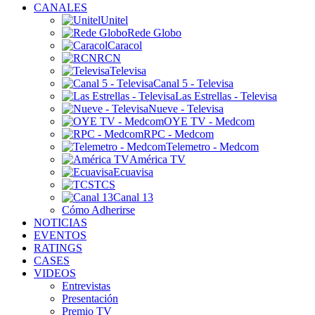
CANALES
Unitel
Rede Globo
Caracol
RCN
Televisa
Canal 5 - Televisa
Las Estrellas - Televisa
Nueve - Televisa
OYE TV - Medcom
RPC - Medcom
Telemetro - Medcom
América TV
Ecuavisa
TCS
Canal 13
Cómo Adherirse
NOTICIAS
EVENTOS
RATINGS
CASES
VIDEOS
Entrevistas
Presentación
Premio TV