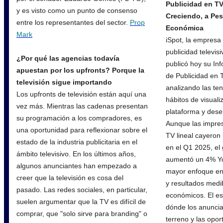
Publicidad en TV
y es visto como un punto de consenso
Creciendo, a Pes
entre los representantes del sector.
Prop
Económica
Mark
iSpot, la empresa
publicidad televis
¿Por qué las agencias todavía
publicó hoy su In
apuestan por los upfronts? Porque la
de Publicidad en 
televisión sigue importando
analizando las te
Los upfronts de televisión están aquí una
hábitos de visuali
vez más. Mientras las cadenas presentan
plataforma y dese
su programación a los compradores, es
Aunque las impres
una oportunidad para reflexionar sobre el
TV lineal cayeron
estado de la industria publicitaria en el
en el Q1 2025, el
ámbito televisivo. En los últimos años,
aumentó un 4% YoY
algunos anunciantes han empezado a
mayor enfoque en
creer que la televisión es cosa del
y resultados medi
pasado. Las redes sociales, en particular,
económicos. El est
suelen argumentar que la TV es difícil de
dónde los anunci
comprar, que "solo sirve para branding" o
terreno y las opor