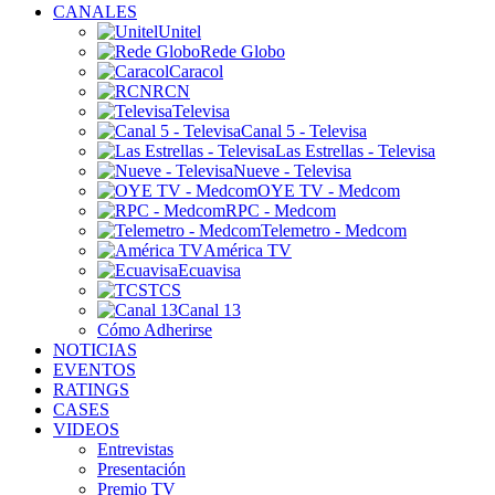
CANALES
Unitel
Rede Globo
Caracol
RCN
Televisa
Canal 5 - Televisa
Las Estrellas - Televisa
Nueve - Televisa
OYE TV - Medcom
RPC - Medcom
Telemetro - Medcom
América TV
Ecuavisa
TCS
Canal 13
Cómo Adherirse
NOTICIAS
EVENTOS
RATINGS
CASES
VIDEOS
Entrevistas
Presentación
Premio TV