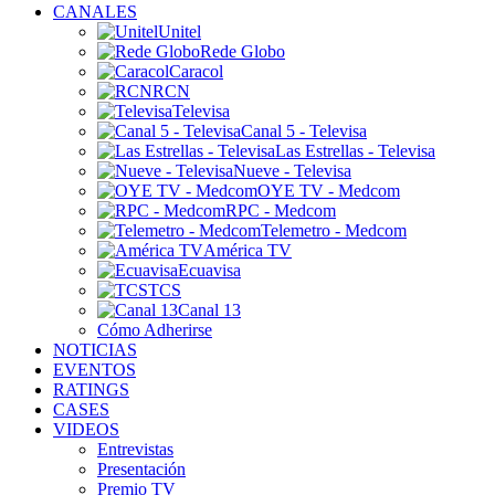
CANALES
Unitel
Rede Globo
Caracol
RCN
Televisa
Canal 5 - Televisa
Las Estrellas - Televisa
Nueve - Televisa
OYE TV - Medcom
RPC - Medcom
Telemetro - Medcom
América TV
Ecuavisa
TCS
Canal 13
Cómo Adherirse
NOTICIAS
EVENTOS
RATINGS
CASES
VIDEOS
Entrevistas
Presentación
Premio TV