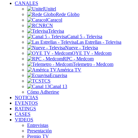
CANALES
Unitel
Rede Globo
Caracol
RCN
Televisa
Canal 5 - Televisa
Las Estrellas - Televisa
Nueve - Televisa
OYE TV - Medcom
RPC - Medcom
Telemetro - Medcom
América TV
Ecuavisa
TCS
Canal 13
Cómo Adherirse
NOTICIAS
EVENTOS
RATINGS
CASES
VIDEOS
Entrevistas
Presentación
Premio TV