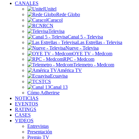
CANALES
Unitel
Rede Globo
Caracol
RCN
Televisa
Canal 5 - Televisa
Las Estrellas - Televisa
Nueve - Televisa
OYE TV - Medcom
RPC - Medcom
Telemetro - Medcom
América TV
Ecuavisa
TCS
Canal 13
Cómo Adherirse
NOTICIAS
EVENTOS
RATINGS
CASES
VIDEOS
Entrevistas
Presentación
Premio TV