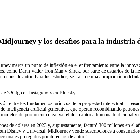
Midjourney y los desafíos para la industria 
ey marca un punto de inflexión en el enfrentamiento entre la innovació
s, como Darth Vader, Iron Man y Shrek, por parte de usuarios de la her
erechos de autor. Para los estudios, se trata de una apropiación indebid
il de 33Giga en Instagram y en Bluesky.
sión entre los fundamentos jurídicos de la propiedad intelectual —basado
e inteligencia artificial generativa, que operan recombinando patrones 
 modelos de producción creativa: el de la autoría humana tradicional y e
nes de dólares en 2023 y, supuestamente, facturó 300 millones en el a
ún Disney y Universal, Midjourney vende suscripciones a consumidore
personajes protegidos por derechos de autor”.