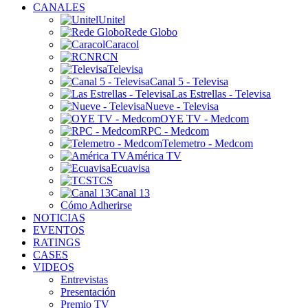
CANALES
Unitel
Rede Globo
Caracol
RCN
Televisa
Canal 5 - Televisa
Las Estrellas - Televisa
Nueve - Televisa
OYE TV - Medcom
RPC - Medcom
Telemetro - Medcom
América TV
Ecuavisa
TCS
Canal 13
Cómo Adherirse
NOTICIAS
EVENTOS
RATINGS
CASES
VIDEOS
Entrevistas
Presentación
Premio TV