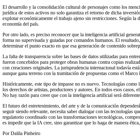
El desarrollo y la consolidación cultural de personajes como los menc
jurídica de estos activos no solo garantiza el retorno de dicha invers
explotar económicamente el trabajo ajeno sin restricciones. Según la
economía del país.
Por otro lado, es preciso reconocer que la inteligencia artificial gen
forma no supervisada y guiadas por comandos humanos. El resultado, e
determinar el punto exacto en que esa generación de contenido sobrepas
La falta de transparencia sobre las bases de datos utilizadas para ent
fueron concebidos para proteger obras humanas contra copias realizada
con creaciones originales. La jurisprudencia internacional todavía está 
aunque gana terreno con la tramitación de propuestas como el Marco 
Históricamente, este tipo de impasse no es nuevo. Tecnologías como la 
los derechos de artistas, productores y autores. En todos esos casos, 
No hay razón para creer que con la inteligencia artificial será diferent
El futuro del entretenimiento, del arte y de la comunicación depender
seguir siendo relevante, necesita saber dialogar con las tecnologías qu
regulatorio coordinado con las transformaciones tecnológicas, compr
es impedir que la IA cree, sino garantizar que lo haga de manera ética,
Por Dalila Pinheiro