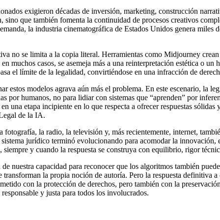
ionados exigieron décadas de inversión, marketing, construcción narrati
ión, sino que también fomenta la continuidad de procesos creativos comp
 demanda, la industria cinematográfica de Estados Unidos genera miles 
erativa no se limita a la copia literal. Herramientas como Midjourney cre
n muchos casos, se asemeja más a una reinterpretación estética o un h
a el límite de la legalidad, convirtiéndose en una infracción de derech
renar estos modelos agrava aún más el problema. En este escenario, la le
s por humanos, no para lidiar con sistemas que “aprenden” por inferenc
en una etapa incipiente en lo que respecta a ofrecer respuestas sólidas y
Legal de la IA.
fotografía, la radio, la televisión y, más recientemente, internet, tamb
el sistema jurídico terminó evolucionando para acomodar la innovación, e
e, siempre y cuando la respuesta se construya con equilibrio, rigor técni
á de nuestra capacidad para reconocer que los algoritmos también pueden
e transforman la propia noción de autoría. Pero la respuesta definitiva a
ometido con la protección de derechos, pero también con la preservació
 responsable y justa para todos los involucrados.