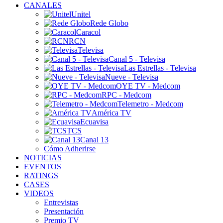
CANALES
Unitel
Rede Globo
Caracol
RCN
Televisa
Canal 5 - Televisa
Las Estrellas - Televisa
Nueve - Televisa
OYE TV - Medcom
RPC - Medcom
Telemetro - Medcom
América TV
Ecuavisa
TCS
Canal 13
Cómo Adherirse
NOTICIAS
EVENTOS
RATINGS
CASES
VIDEOS
Entrevistas
Presentación
Premio TV