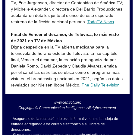
TV, Eric Jurgensen, director de Contenidos de América TV;
y Michelle Alexander, directora de Del Barrio Producciones;
adelantaron detalles junto al elenco de este esperado
restreno de la ficción nacional peruana.
TodoTV News
Final de Vencer el desamor, de Televisa, lo más visto
de 2021 en TV de México
Digna despedida en la TV abierta mexicana para la
telenovela de horario estelar de Televisa. En su capítulo
final, Vencer el desamor, la creación protagonizada por
Daniela Romo, David Zepeda y Claudia Álvarez, emtida
por el canal las estrellas se ubicó como el programa más
visto en el broadcasting nacional en 2021, según los datos
revelados por Nielsen Ibope México.
The Daily Television
www.centrotv.org
Copyright © Communication Intelligence, All rights reserved.
- Asegúrese de la recepción de este informativo en su bandeja de
entrada agregando este correo electrónico a su libreta de
direcciones.