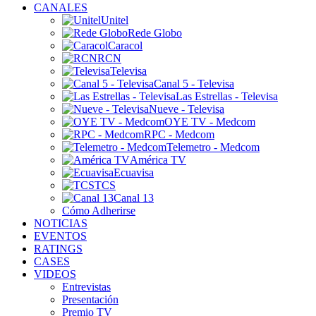
CANALES
Unitel
Rede Globo
Caracol
RCN
Televisa
Canal 5 - Televisa
Las Estrellas - Televisa
Nueve - Televisa
OYE TV - Medcom
RPC - Medcom
Telemetro - Medcom
América TV
Ecuavisa
TCS
Canal 13
Cómo Adherirse
NOTICIAS
EVENTOS
RATINGS
CASES
VIDEOS
Entrevistas
Presentación
Premio TV